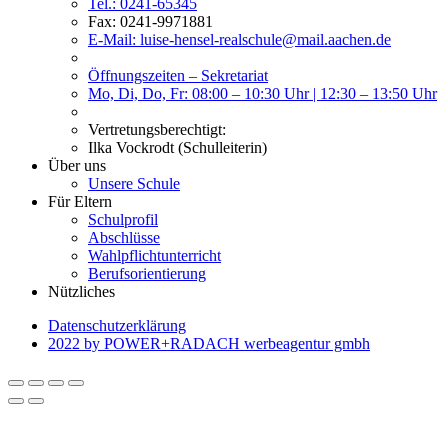
Tel.: 0241-65345
Fax: 0241-9971881
E-Mail: luise-hensel-realschule@mail.aachen.de
Öffnungszeiten – Sekretariat
Mo, Di, Do, Fr: 08:00 – 10:30 Uhr | 12:30 – 13:50 Uhr
Vertretungsberechtigt:
Ilka Vockrodt (Schulleiterin)
Über uns
Unsere Schule
Für Eltern
Schulprofil
Abschlüsse
Wahlpflichtunterricht
Berufsorientierung
Nützliches
Datenschutzerklärung
2022 by POWER+RADACH werbeagentur gmbh
Ihre Datenschutzeinstellungen