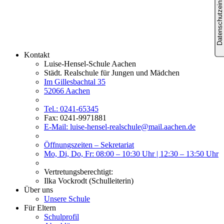
Kontakt
Luise-Hensel-Schule Aachen
Städt. Realschule für Jungen und Mädchen
Im Gillesbachtal 35
52066 Aachen
Tel.: 0241-65345
Fax: 0241-9971881
E-Mail: luise-hensel-realschule@mail.aachen.de
Öffnungszeiten – Sekretariat
Mo, Di, Do, Fr: 08:00 – 10:30 Uhr | 12:30 – 13:50 Uhr
Vertretungsberechtigt:
Ilka Vockrodt (Schulleiterin)
Über uns
Unsere Schule
Für Eltern
Schulprofil