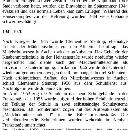
Bombardierungen schwer zerstört. Da Hitler die Kapitulation der
Stadt verboten hatte, wurden die Einwohner im Spätsommer 1944
evakuiert und das normale Leben kam zum Erliegen. Während des
Häuserkampfes vor der Befreiung wurden 1944 viele Gebäude
schwer beschädigt.
1945-1970
Nach Kriegsende 1945 wurde Clementine Stentrup, ehemalige
Leiterin der Mädchenschule, von den Alliierten beauftragt, das
Mittelschulwesen in Aachen wieder aufzubauen. Das Gebäude der
Knabenmittelschule in der Heinzenstraße wurde notdürftig wieder
hergerichtet und diente auch der Mädchenmittelschule als
provisorische Unterbringung. Im Januar 1946 wurde der Unterricht
wieder aufgenommen – wegen des Raummangels in drei Schichten.
Nach erfolgreichem Aufbau des Mittelschulwesens in Aachen
schied Clementine Stentrup 1950 aus dem Schuldienst aus.
Nachfolgerin wurde Johanna Gülpen.
Im April 1953 zog die Schule in das neue Schulgebäude in der
Franzstraße ein. 1955 wurde aufgrund der hohen Schülerinnenzahl
die Teilung der Schule in zwei selbstständige Schulsysteme
beschlossen. 338 Schülerinnen zogen mit drei Aufbauklassen als
„Mädchenmittelschule II“ in die Eilfschornsteinstraße. Die
verbleibenden 696 Schülerinnen wurden weiterhin im Neubau
Franzstraße unterrichtet.