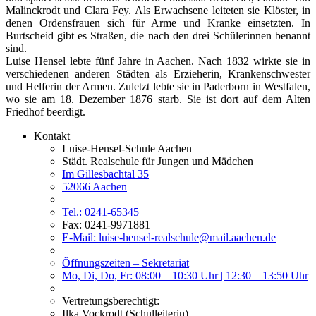
Malinckrodt und Clara Fey. Als Erwachsene leiteten sie Klöster, in
denen Ordensfrauen sich für Arme und Kranke einsetzten. In
Burtscheid gibt es Straßen, die nach den drei Schülerinnen benannt
sind.
Luise Hensel lebte fünf Jahre in Aachen. Nach 1832 wirkte sie in
verschiedenen anderen Städten als Erzieherin, Krankenschwester
und Helferin der Armen. Zuletzt lebte sie in Paderborn in Westfalen,
wo sie am 18. Dezember 1876 starb. Sie ist dort auf dem Alten
Friedhof beerdigt.
Kontakt
Luise-Hensel-Schule Aachen
Städt. Realschule für Jungen und Mädchen
Im Gillesbachtal 35
52066 Aachen
Tel.: 0241-65345
Fax: 0241-9971881
E-Mail: luise-hensel-realschule@mail.aachen.de
Öffnungszeiten – Sekretariat
Mo, Di, Do, Fr: 08:00 – 10:30 Uhr | 12:30 – 13:50 Uhr
Vertretungsberechtigt:
Ilka Vockrodt (Schulleiterin)