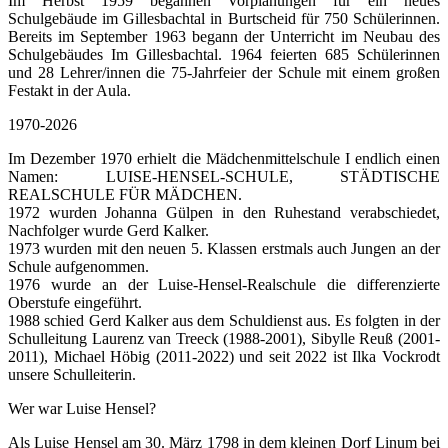
Im Herbst 1959 begannen Vorplanungen für ein neues
Schulgebäude im Gillesbachtal in Burtscheid für 750 Schülerinnen.
Bereits im September 1963 begann der Unterricht im Neubau des
Schulgebäudes Im Gillesbachtal. 1964 feierten 685 Schülerinnen
und 28 Lehrer/innen die 75-Jahrfeier der Schule mit einem großen
Festakt in der Aula.
1970-2026
Im Dezember 1970 erhielt die Mädchenmittelschule I endlich einen
Namen: LUISE-HENSEL-SCHULE, STÄDTISCHE
REALSCHULE FÜR MÄDCHEN.
1972 wurden Johanna Gülpen in den Ruhestand verabschiedet,
Nachfolger wurde Gerd Kalker.
1973 wurden mit den neuen 5. Klassen erstmals auch Jungen an der
Schule aufgenommen.
1976 wurde an der Luise-Hensel-Realschule die differenzierte
Oberstufe eingeführt.
1988 schied Gerd Kalker aus dem Schuldienst aus. Es folgten in der
Schulleitung Laurenz van Treeck (1988-2001), Sibylle Reuß (2001-
2011), Michael Höbig (2011-2022) und seit 2022 ist Ilka Vockrodt
unsere Schulleiterin.
Wer war Luise Hensel?
Als Luise Hensel am 30. März 1798 in dem kleinen Dorf Linum bei