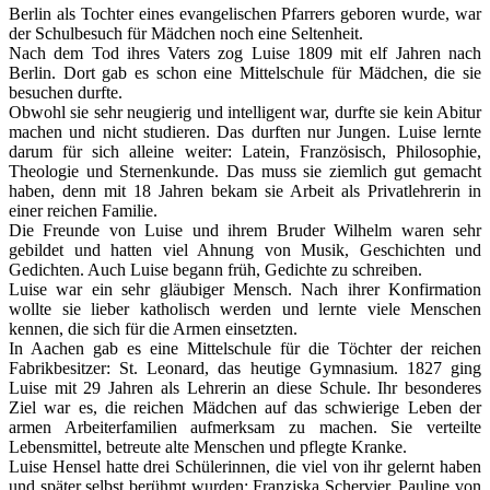
Berlin als Tochter eines evangelischen Pfarrers geboren wurde, war
der Schulbesuch für Mädchen noch eine Seltenheit.
Nach dem Tod ihres Vaters zog Luise 1809 mit elf Jahren nach
Berlin. Dort gab es schon eine Mittelschule für Mädchen, die sie
besuchen durfte.
Obwohl sie sehr neugierig und intelligent war, durfte sie kein Abitur
machen und nicht studieren. Das durften nur Jungen. Luise lernte
darum für sich alleine weiter: Latein, Französisch, Philosophie,
Theologie und Sternenkunde. Das muss sie ziemlich gut gemacht
haben, denn mit 18 Jahren bekam sie Arbeit als Privatlehrerin in
einer reichen Familie.
Die Freunde von Luise und ihrem Bruder Wilhelm waren sehr
gebildet und hatten viel Ahnung von Musik, Geschichten und
Gedichten. Auch Luise begann früh, Gedichte zu schreiben.
Luise war ein sehr gläubiger Mensch. Nach ihrer Konfirmation
wollte sie lieber katholisch werden und lernte viele Menschen
kennen, die sich für die Armen einsetzten.
In Aachen gab es eine Mittelschule für die Töchter der reichen
Fabrikbesitzer: St. Leonard, das heutige Gymnasium. 1827 ging
Luise mit 29 Jahren als Lehrerin an diese Schule. Ihr besonderes
Ziel war es, die reichen Mädchen auf das schwierige Leben der
armen Arbeiterfamilien aufmerksam zu machen. Sie verteilte
Lebensmittel, betreute alte Menschen und pflegte Kranke.
Luise Hensel hatte drei Schülerinnen, die viel von ihr gelernt haben
und später selbst berühmt wurden: Franziska Schervier, Pauline von