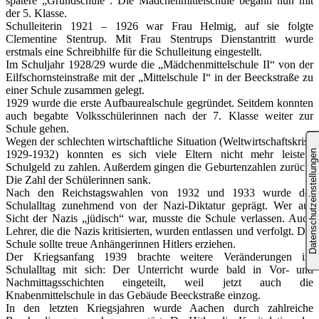
spätere „Grundschule“. Die Mädchenmittelschule begann nun mit
der 5. Klasse.
Schulleiterin 1921 – 1926 war Frau Helmig, auf sie folgte
Clementine Stentrup. Mit Frau Stentrups Dienstantritt wurde
erstmals eine Schreibhilfe für die Schulleitung eingestellt.
Im Schuljahr 1928/29 wurde die „Mädchenmittelschule II“ von der
Eilfschornsteinstraße mit der „Mittelschule I“ in der Beeckstraße zu
einer Schule zusammen gelegt.
1929 wurde die erste Aufbaurealschule gegründet. Seitdem konnten
auch begabte Volksschülerinnen nach der 7. Klasse weiter zur
Schule gehen.
Wegen der schlechten wirtschaftliche Situation (Weltwirtschaftskrise
1929-1932) konnten es sich viele Eltern nicht mehr leisten,
Schulgeld zu zahlen. Außerdem gingen die Geburtenzahlen zurück.
Die Zahl der Schülerinnen sank.
Nach den Reichstagswahlen von 1932 und 1933 wurde der
Schulalltag zunehmend von der Nazi-Diktatur geprägt. Wer aus
Sicht der Nazis „jüdisch“ war, musste die Schule verlassen. Auch
Lehrer, die die Nazis kritisierten, wurden entlassen und verfolgt. Die
Schule sollte treue Anhängerinnen Hitlers erziehen.
Der Kriegsanfang 1939 brachte weitere Veränderungen im
Schulalltag mit sich: Der Unterricht wurde bald in Vor- und
Nachmittagsschichten eingeteilt, weil jetzt auch die
Knabenmittelschule in das Gebäude Beeckstraße einzog.
In den letzten Kriegsjahren wurde Aachen durch zahlreiche