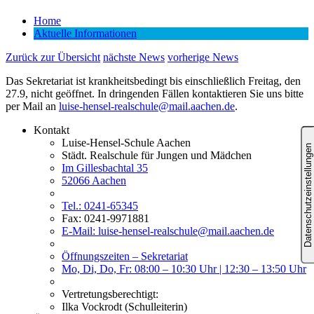
Home
Aktuelle Informationen
Zurück zur Übersicht
nächste News
vorherige News
Das Sekretariat ist krankheitsbedingt bis einschließlich Freitag, den
27.9, nicht geöffnet. In dringenden Fällen kontaktieren Sie uns bitte
per Mail an
luise-hensel-realschule@mail.aachen.de
.
Kontakt
Luise-Hensel-Schule Aachen
Städt. Realschule für Jungen und Mädchen
Im Gillesbachtal 35
52066 Aachen
Tel.: 0241-65345
Fax: 0241-9971881
E-Mail: luise-hensel-realschule@mail.aachen.de
Öffnungszeiten – Sekretariat
Mo, Di, Do, Fr: 08:00 – 10:30 Uhr | 12:30 – 13:50 Uhr
Vertretungsberechtigt:
Ilka Vockrodt (Schulleiterin)